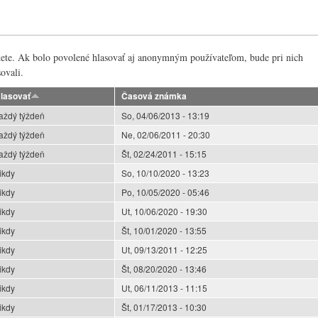
na karta)
nkete. Ak bolo povolené hlasovať aj anonymným používateľom, bude pri nich
ovali.
lasovať
Časová známka
aždý týždeň
So, 04/06/2013 - 13:19
aždý týždeň
Ne, 02/06/2011 - 20:30
aždý týždeň
Št, 02/24/2011 - 15:15
ikdy
So, 10/10/2020 - 13:23
ikdy
Po, 10/05/2020 - 05:46
ikdy
Ut, 10/06/2020 - 19:30
ikdy
Št, 10/01/2020 - 13:55
ikdy
Ut, 09/13/2011 - 12:25
ikdy
Št, 08/20/2020 - 13:46
ikdy
Ut, 06/11/2013 - 11:15
ikdy
Št, 01/17/2013 - 10:30