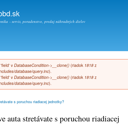
Skočiť
na
obd.sk
hlavný
nika - servis, poradenstvo, predaj náhradných dielov
obsah
 'field' v
DatabaseCondition->__clone()
(riadok
1818
z
cludes/database/query.inc
).
 'field' v
DatabaseCondition->__clone()
(riadok
1818
z
cludes/database/query.inc
).
retávate s poruchou riadiacej jednotky?
ve auta stretávate s poruchou riadiacej