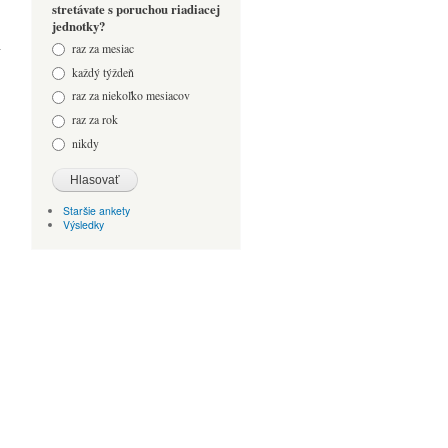
stretávate s poruchou riadiacej
jednotky?
Odpovede
raz za mesiac
každý týždeň
raz za niekoľko mesiacov
raz za rok
nikdy
Staršie ankety
Výsledky