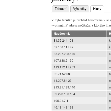
Zobraziť
Výsledky
Hlasy
(aktív
Primárne karty
V tejto tabuľke je prehľad hlasovania v a
vypísaná IP adresa počítača, z ktorého hlas
Návštevník
H
81.36.244.101
k
62.168.111.42
k
85.237.233.176
k
107.138.2.130
n
113.172.11.253
n
82.71.52.68
n
14.207.84.23
n
213.81.189.140
n
89.223.100.164
n
195.91.7.4
n
46.18.148.193
n