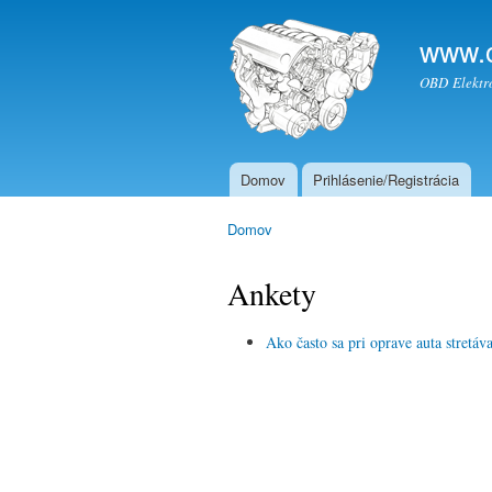
www.
OBD Elektro
Domov
Prihlásenie/Registrácia
Hlavné menu
Domov
Nachádzate sa tu
Ankety
Ako často sa pri oprave auta stretáv