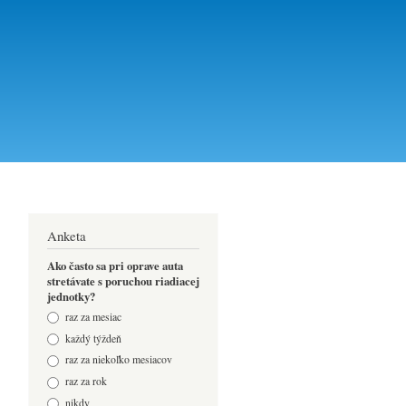
Anketa
Ako často sa pri oprave auta
stretávate s poruchou riadiacej
jednotky?
Odpovede
raz za mesiac
každý týždeň
raz za niekoľko mesiacov
raz za rok
nikdy