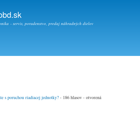
Skočiť
na
obd.sk
hlavný
nika - servis, poradenstvo, predaj náhradných dielov
obsah
ate s poruchou riadiacej jednotky?
- 186 hlasov - otvorená